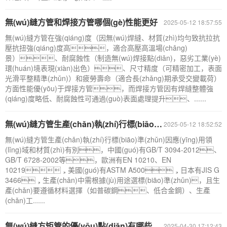
無(wú)縫方管和焊接方管哪個(gè)性能更好
2025-05-12 18:57:55
無(wú)縫方管在強(qiáng)度（因無(wú)焊縫、材質(zhì)均勻致抗拉抗
壓抗扭強(qiáng)度高，適合高壓高溫場(chǎng)
景）、耐腐蝕性（制造無(wú)焊接點(diǎn)，惡劣工業(yè)
環(huán)境表現(xiàn)出色）、尺寸精度（可精密加工，表面
光滑平整精準(zhǔn)）和疲勞壽命（適合長(zhǎng)期承受交變載荷）
方面性能優(yōu)于焊接方管，而焊接方管因有焊縫整體強
(qiáng)度略低、耐腐蝕性可通過(guò)表面處理提升、......
無(wú)縫方管生產(chǎn)執(zhí)行標(biāo)準(zhǔn)
2025-05-12 18:52:52
無(wú)縫方管生產(chǎn)執(zhí)行標(biāo)準(zhǔn)因應(yīng)用領
(lǐng)域和材質(zhì)有別，中國(guó)有GB/T 3094-2012、
GB/T 6728-2002等，歐洲有EN 10210、EN
10219，美國(guó)有ASTM A500，日本有JIS G
3466，生產(chǎn)中需根據(jù)用途選標(biāo)準(zhǔn)，且生
產(chǎn)要遵循材料選擇（如普碳鋼、低合金鋼）、生產
(chǎn)工......
無(wú)縫方矩管的優(yōu)點(diǎn)有哪些
2025-04-30 17:12:43